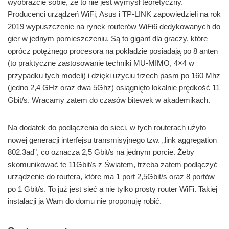
wyobraźcie sobie, że to nie jest wymysł teoretyczny.
Producenci urządzeń WiFi, Asus i TP-LINK zapowiedzieli na rok
2019 wypuszczenie na rynek routerów WiFi6 dedykowanych do
gier w jednym pomieszczeniu. Są to gigant dla graczy, które
oprócz potężnego procesora na pokładzie posiadają po 8 anten
(to praktyczne zastosowanie techniki MU-MIMO, 4×4 w
przypadku tych modeli) i dzięki użyciu trzech pasm po 160 Mhz
(jedno 2,4 GHz oraz dwa 5Ghz) osiągnięto lokalnie prędkość 11
Gbit/s. Wracamy zatem do czasów bitewek w akademikach.
Na dodatek do podłączenia do sieci, w tych routerach użyto
nowej generacji interfejsu transmisyjnego tzw. „link aggregation
802.3ad”, co oznacza 2,5 Gbit/s na jednym porcie. Żeby
skomunikować te 11Gbit/s z Światem, trzeba zatem podłączyć
urządzenie do routera, które ma 1 port 2,5Gbit/s oraz 8 portów
po 1 Gbit/s. To już jest sieć a nie tylko prosty router WiFi. Takiej
instalacji ja Wam do domu nie proponuję robić.