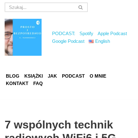
Przejdź
do
treści
PODCAST:
Spotify
Apple Podcast
Google Podcast
English
BLOG
KSIĄŻKI
JAK
PODCAST
O MNIE
KONTAKT
FAQ
7 wspólnych technik
radiowych WiFi6 i 5G