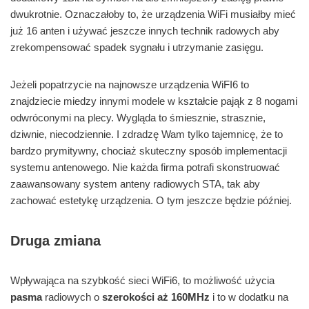
dwukrotnie. Oznaczałoby to, że urządzenia WiFi musiałby mieć
już 16 anten i używać jeszcze innych technik radowych aby
zrekompensować spadek sygnału i utrzymanie zasięgu.
Jeżeli popatrzycie na najnowsze urządzenia WiFI6 to
znajdziecie miedzy innymi modele w kształcie pająk z 8 nogami
odwróconymi na plecy. Wygląda to śmiesznie, strasznie,
dziwnie, niecodziennie. I zdradzę Wam tylko tajemnicę, że to
bardzo prymitywny, chociaż skuteczny sposób implementacji
systemu antenowego. Nie każda firma potrafi skonstruować
zaawansowany system anteny radiowych STA, tak aby
zachować estetykę urządzenia. O tym jeszcze będzie później.
Druga zmiana
Wpływająca na szybkość sieci WiFi6, to możliwość użycia
pasma
radiowych o
szerokości aż 160MHz
i to w dodatku na