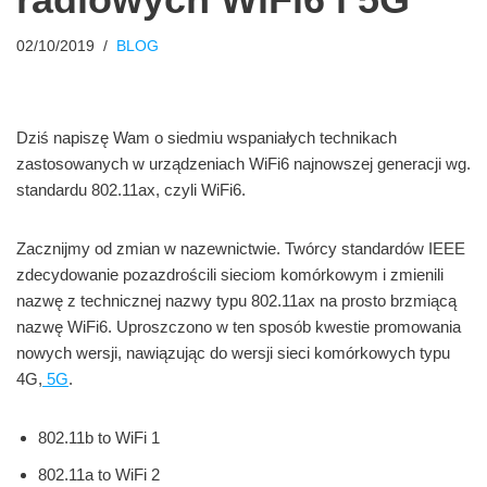
02/10/2019
BLOG
Dziś napiszę Wam o siedmiu wspaniałych technikach
zastosowanych w urządzeniach WiFi6 najnowszej generacji wg.
standardu 802.11ax, czyli WiFi6.
Zacznijmy od zmian w nazewnictwie. Twórcy standardów IEEE
zdecydowanie pozazdrościli sieciom komórkowym i zmienili
nazwę z technicznej nazwy typu 802.11ax na prosto brzmiącą
nazwę WiFi6. Uproszczono w ten sposób kwestie promowania
nowych wersji, nawiązując do wersji sieci komórkowych typu
4G,
5G
.
802.11b to WiFi 1
802.11a to WiFi 2