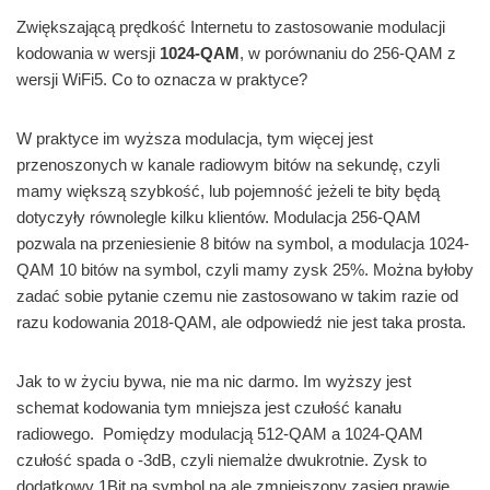
Zwiększającą prędkość Internetu to zastosowanie modulacji
kodowania w wersji
1024-QAM
, w porównaniu do 256-QAM z
wersji WiFi5. Co to oznacza w praktyce?
W praktyce im wyższa modulacja, tym więcej jest
przenoszonych w kanale radiowym bitów na sekundę, czyli
mamy większą szybkość, lub pojemność jeżeli te bity będą
dotyczyły równolegle kilku klientów. Modulacja 256-QAM
pozwala na przeniesienie 8 bitów na symbol, a modulacja 1024-
QAM 10 bitów na symbol, czyli mamy zysk 25%. Można byłoby
zadać sobie pytanie czemu nie zastosowano w takim razie od
razu kodowania 2018-QAM, ale odpowiedź nie jest taka prosta.
Jak to w życiu bywa, nie ma nic darmo. Im wyższy jest
schemat kodowania tym mniejsza jest czułość kanału
radiowego. Pomiędzy modulacją 512-QAM a 1024-QAM
czułość spada o -3dB, czyli niemalże dwukrotnie. Zysk to
dodatkowy 1Bit na symbol na ale zmniejszony zasięg prawie