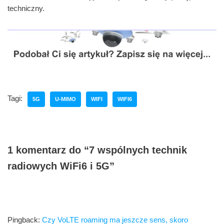
techniczny.
Tagi:
5G
U-MIMO
WIFI
WIFI6
1 komentarz do “7 wspólnych technik
radiowych WiFi6 i 5G”
Pingback:
Czy VoLTE roaming ma jeszcze sens, skoro